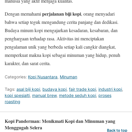
manusia yang aktif menjaga kualitas.
perjalanan biji kopi
Dengan memahami
, orang menyadari
bahwa setiap teguk mengandung cerita panjang dan dedikasi.
Budaya minum kopi mengajarkan kesadaran, kesabaran, dan
penghargaan terhadap rasa. Aktivitas ini menciptakan
pengalaman unik yang berbeda setiap kali cangkir diangkat,
memperkuat makna kopi sebagai minuman yang hidup, penuh
karakter, dan sarat cerita.
Categories:
Kopi Nusantara
,
Minuman
Tags:
asal biji kopi
,
budaya kopi
,
fair trade kopi
,
industri kopi
,
kopi spesialti
,
manual brew
,
metode seduh kopi
,
proses
roasting
Kopi Panderman: Menikmati Kopi dan Minuman yang
Menggugah Selera
Back to top