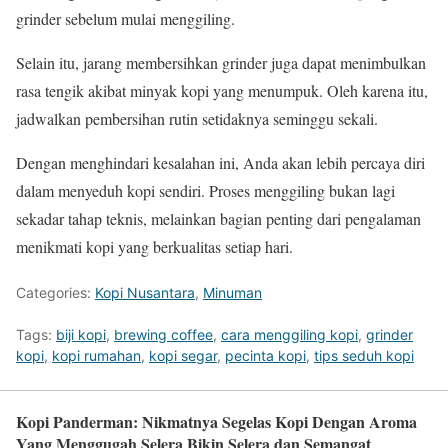
grinder sebelum mulai menggiling.
Selain itu, jarang membersihkan grinder juga dapat menimbulkan
rasa tengik akibat minyak kopi yang menumpuk. Oleh karena itu,
jadwalkan pembersihan rutin setidaknya seminggu sekali.
Dengan menghindari kesalahan ini, Anda akan lebih percaya diri
dalam menyeduh kopi sendiri. Proses menggiling bukan lagi
sekadar tahap teknis, melainkan bagian penting dari pengalaman
menikmati kopi yang berkualitas setiap hari.
Categories:
Kopi Nusantara
,
Minuman
Tags:
biji kopi
,
brewing coffee
,
cara menggiling kopi
,
grinder
kopi
,
kopi rumahan
,
kopi segar
,
pecinta kopi
,
tips seduh kopi
Kopi Panderman: Nikmatnya Segelas Kopi Dengan Aroma
Yang Menggugah Selera Bikin Selera dan Semangat