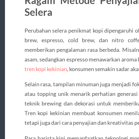
Ragam Metode Penyaji
Selera
Perubahan selera penikmat kopi dipengaruhi o
brew, espresso, cold brew, dan nitro coff
memberikan pengalaman rasa berbeda. Misalny
asam, sedangkan espresso menawarkan aroma ku
tren kopi kekinian
, konsumen semakin sadar aka
Selain rasa, tampilan minuman juga menjadi fo
atau topping unik menarik perhatian generasi
teknik brewing dan dekorasi untuk memberik
Tren kopi kekinian membuat konsumen menilai 
tetapi juga dari cara penyajian dan kreativitas 
Para barista kini memanfaatkan teknologi mod